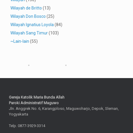
Wilayah de Britto
(13)
Wilayah Don Bosco
(25)
Wilayah Ignatius Loyola
(84)
Wilayah Sang Timur
(103)
~Lain-lain
(55)
Gereja Katolik Maria Bunda Allah
Paroki Administratif Maguwo
Jln. Anggrek No. 6, Karangploso, Maguwoharjo, Depok, Sleman,
Yogyakarta
Telp. 0877-3929-3314