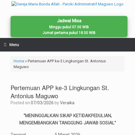
Skip
to
content
Jadwal Misa
Minggu pukul 07.00 WIB
Jumat pertama pukul 18.00 WIB
Menu
Home
»
Pertemuan APP ke-3 Lingkungan St. Antonius
Maguwo
Pertemuan APP ke-3 Lingkungan St.
Antonius Maguwo
Posted on
07/03/2026
by
Veraika
“MENINGGALKAN SIKAP KETIDAKPEDULIAN,
MENGEMBANGKAN TANGGUNG JAWAB SOSIAL”
Tanggal : 5 Maret 2026