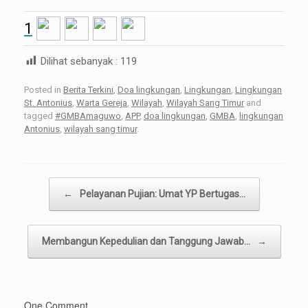
1
Dilihat sebanyak :
119
Posted in
Berita Terkini
,
Doa lingkungan
,
Lingkungan
,
Lingkungan
St. Antonius
,
Warta Gereja
,
Wilayah
,
Wilayah Sang Timur
and
tagged
#GMBAmaguwo
,
APP
,
doa lingkungan
,
GMBA
,
lingkungan
Antonius
,
wilayah sang timur
.
Post navigation
←
Pelayanan Pujian: Umat YP Bertugas…
Membangun Kepedulian dan Tanggung Jawab…
→
One Comment