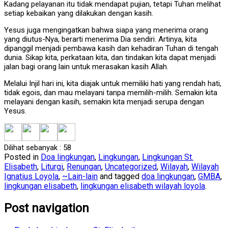
Kadang pelayanan itu tidak mendapat pujian, tetapi Tuhan melihat
setiap kebaikan yang dilakukan dengan kasih.
Yesus juga mengingatkan bahwa siapa yang menerima orang
yang diutus-Nya, berarti menerima Dia sendiri. Artinya, kita
dipanggil menjadi pembawa kasih dan kehadiran Tuhan di tengah
dunia. Sikap kita, perkataan kita, dan tindakan kita dapat menjadi
jalan bagi orang lain untuk merasakan kasih Allah.
Melalui Injil hari ini, kita diajak untuk memiliki hati yang rendah hati,
tidak egois, dan mau melayani tanpa memilih-milih. Semakin kita
melayani dengan kasih, semakin kita menjadi serupa dengan
Yesus.
Dilihat sebanyak :
58
Posted in
Doa lingkungan
,
Lingkungan
,
Lingkungan St.
Elisabeth
,
Liturgi
,
Renungan
,
Uncategorized
,
Wilayah
,
Wilayah
Ignatius Loyola
,
~Lain-lain
and tagged
doa lingkungan
,
GMBA
,
lingkungan elisabeth
,
lingkungan elisabeth wilayah loyola
.
Post navigation