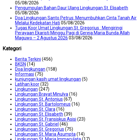
05/08/2026
Pengumpulan Bahan Daur Ulang Lingkungan St. Elisabeth
05/08/2026
Doa Lingkungan Santo Petrus: Menumbuhkan Cinta Tanah Air
Melalui Kedekatan Hati
05/08/2026
Tugas Koor Umat Lingkungan St. Gregorius : Mengiringi
Perayaan Ekaristi Minggu Pagi di Gereja Maria Bunda Allah
Maguwo – 2 Agustus 2026
03/08/2026
Kategori
Berita Terkini
(456)
BKSN
(14)
Doa lingkungan
(158)
Informasi
(75)
kunjungan kasih umat lingkungan
(5)
Latihan koor
(32)
Lingkungan
(247)
Lingkungan Brayat Minulya
(16)
Lingkungan St. Antonius
(67)
Lingkungan St. Bartolomeus
(16)
Lingkungan St. Clara
(16)
Lingkungan St. Elisabeth
(39)
Lingkungan St. Fransiskus Asisi
(23)
Lingkungan St. Gabriel
(46)
Lingkungan St. Gregorius
(75)
Lingkungan St. Maria Asumpta
(14)
Lingkungan St. Maria Immaculata
(17)