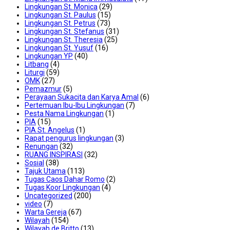
Lingkungan St. Monica
(29)
Lingkungan St. Paulus
(15)
Lingkungan St. Petrus
(73)
Lingkungan St. Stefanus
(31)
Lingkungan St. Theresia
(25)
Lingkungan St. Yusuf
(16)
Lingkungan YP
(40)
Litbang
(4)
Liturgi
(59)
OMK
(27)
Pemazmur
(5)
Perayaan Sukacita dan Karya Amal
(6)
Pertemuan Ibu-Ibu Lingkungan
(7)
Pesta Nama Lingkungan
(1)
PIA
(15)
PIA St. Angelus
(1)
Rapat pengurus lingkungan
(3)
Renungan
(32)
RUANG INSPIRASI
(32)
Sosial
(38)
Tajuk Utama
(113)
Tugas Caos Dahar Romo
(2)
Tugas Koor Lingkungan
(4)
Uncategorized
(200)
video
(7)
Warta Gereja
(67)
Wilayah
(154)
Wilayah de Britto
(13)