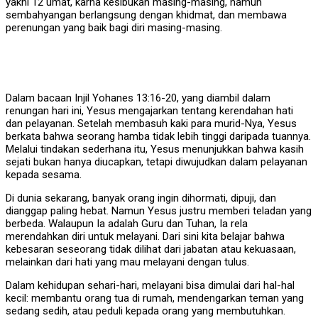
yakni 12 umat, karna kesibukan masing-masing, namun
sembahyangan berlangsung dengan khidmat, dan membawa
perenungan yang baik bagi diri masing-masing.
Dalam bacaan Injil Yohanes 13:16-20, yang diambil dalam
renungan hari ini, Yesus mengajarkan tentang kerendahan hati
dan pelayanan. Setelah membasuh kaki para murid-Nya, Yesus
berkata bahwa seorang hamba tidak lebih tinggi daripada tuannya.
Melalui tindakan sederhana itu, Yesus menunjukkan bahwa kasih
sejati bukan hanya diucapkan, tetapi diwujudkan dalam pelayanan
kepada sesama.
Di dunia sekarang, banyak orang ingin dihormati, dipuji, dan
dianggap paling hebat. Namun Yesus justru memberi teladan yang
berbeda. Walaupun Ia adalah Guru dan Tuhan, Ia rela
merendahkan diri untuk melayani. Dari sini kita belajar bahwa
kebesaran seseorang tidak dilihat dari jabatan atau kekuasaan,
melainkan dari hati yang mau melayani dengan tulus.
Dalam kehidupan sehari-hari, melayani bisa dimulai dari hal-hal
kecil: membantu orang tua di rumah, mendengarkan teman yang
sedang sedih, atau peduli kepada orang yang membutuhkan.