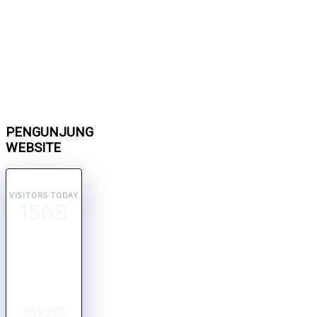
PENGUNJUNG
WEBSITE
VISITORS TODAY
1568
949255